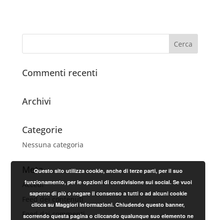
Commenti recenti
Archivi
Categorie
Nessuna categoria
Meta
Questo sito utilizza cookie, anche di terze parti, per il suo
funzionamento, per le opzioni di condivisione sui social. Se vuoi
Accedi
saperne di più o negare il consenso a tutti o ad alcuni cookie
Feed dei contenuti
clicca su Maggiori Informazioni. Chiudendo questo banner,
Feed dei commenti
scorrendo questa pagina o cliccando qualunque suo elemento ne