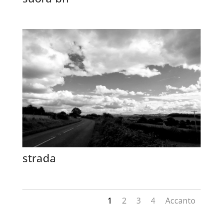
strada
1
2
3
4
Accanto