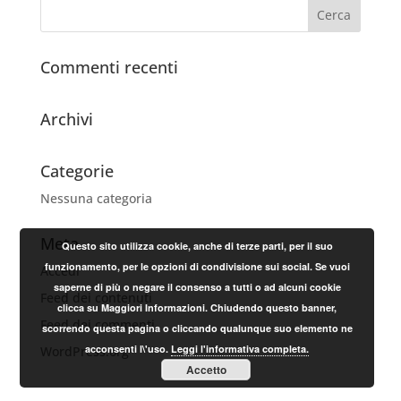
Commenti recenti
Archivi
Categorie
Nessuna categoria
Meta
Questo sito utilizza cookie, anche di terze parti, per il suo
funzionamento, per le opzioni di condivisione sui social. Se vuoi
Accedi
saperne di più o negare il consenso a tutti o ad alcuni cookie
Feed dei contenuti
clicca su Maggiori Informazioni. Chiudendo questo banner,
Feed dei commenti
scorrendo questa pagina o cliccando qualunque suo elemento ne
acconsenti l\'uso.
Leggi l'informativa completa.
WordPress.org
Accetto