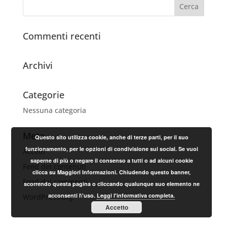
Commenti recenti
Archivi
Categorie
Nessuna categoria
Meta
Questo sito utilizza cookie, anche di terze parti, per il suo
funzionamento, per le opzioni di condivisione sui social. Se vuoi
Accedi
saperne di più o negare il consenso a tutti o ad alcuni cookie
Feed dei contenuti
clicca su Maggiori Informazioni. Chiudendo questo banner,
Feed dei commenti
scorrendo questa pagina o cliccando qualunque suo elemento ne
acconsenti l\'uso.
Leggi l'informativa completa.
WordPress.org
Accetto