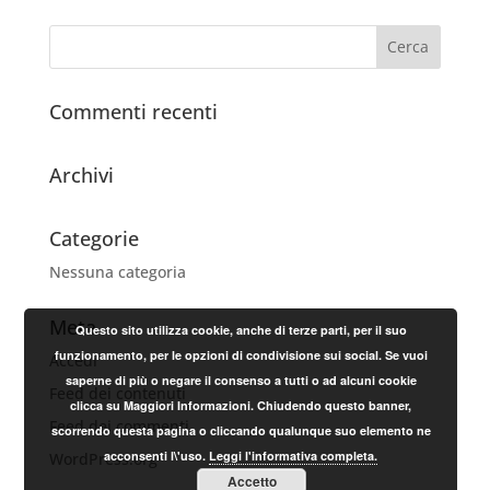
Commenti recenti
Archivi
Categorie
Nessuna categoria
Meta
Questo sito utilizza cookie, anche di terze parti, per il suo
funzionamento, per le opzioni di condivisione sui social. Se vuoi
Accedi
saperne di più o negare il consenso a tutti o ad alcuni cookie
Feed dei contenuti
clicca su Maggiori Informazioni. Chiudendo questo banner,
Feed dei commenti
scorrendo questa pagina o cliccando qualunque suo elemento ne
acconsenti l\'uso.
Leggi l'informativa completa.
WordPress.org
Accetto