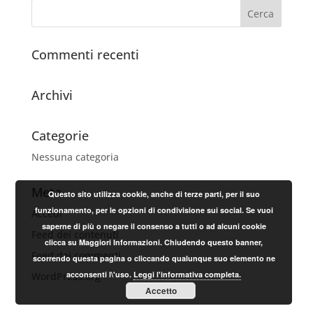
Commenti recenti
Archivi
Categorie
Nessuna categoria
Meta
Questo sito utilizza cookie, anche di terze parti, per il suo
funzionamento, per le opzioni di condivisione sui social. Se vuoi
Accedi
saperne di più o negare il consenso a tutti o ad alcuni cookie
Feed dei contenuti
clicca su Maggiori Informazioni. Chiudendo questo banner,
Feed dei commenti
scorrendo questa pagina o cliccando qualunque suo elemento ne
acconsenti l\'uso.
Leggi l'informativa completa.
WordPress.org
Accetto