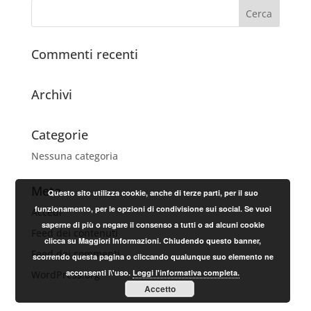
Commenti recenti
Archivi
Categorie
Nessuna categoria
Meta
Questo sito utilizza cookie, anche di terze parti, per il suo
funzionamento, per le opzioni di condivisione sui social. Se vuoi
Accedi
saperne di più o negare il consenso a tutti o ad alcuni cookie
Feed dei contenuti
clicca su Maggiori Informazioni. Chiudendo questo banner,
Feed dei commenti
scorrendo questa pagina o cliccando qualunque suo elemento ne
acconsenti l\'uso.
Leggi l'informativa completa.
WordPress.org
Accetto