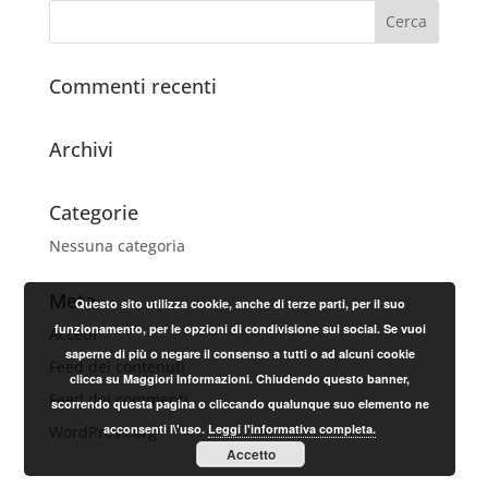
Commenti recenti
Archivi
Categorie
Nessuna categoria
Meta
Questo sito utilizza cookie, anche di terze parti, per il suo
funzionamento, per le opzioni di condivisione sui social. Se vuoi
Accedi
saperne di più o negare il consenso a tutti o ad alcuni cookie
Feed dei contenuti
clicca su Maggiori Informazioni. Chiudendo questo banner,
Feed dei commenti
scorrendo questa pagina o cliccando qualunque suo elemento ne
acconsenti l\'uso.
Leggi l'informativa completa.
WordPress.org
Accetto