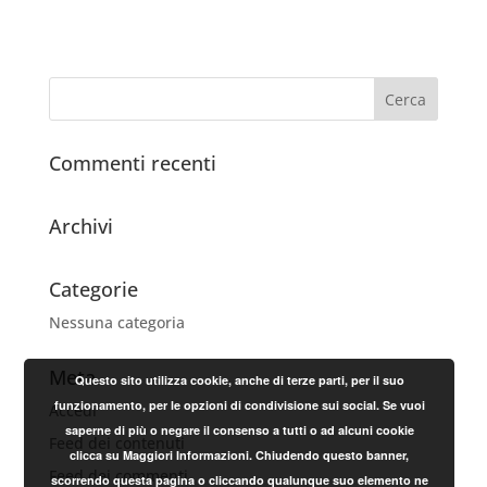
Commenti recenti
Archivi
Categorie
Nessuna categoria
Meta
Questo sito utilizza cookie, anche di terze parti, per il suo
funzionamento, per le opzioni di condivisione sui social. Se vuoi
Accedi
saperne di più o negare il consenso a tutti o ad alcuni cookie
Feed dei contenuti
clicca su Maggiori Informazioni. Chiudendo questo banner,
Feed dei commenti
scorrendo questa pagina o cliccando qualunque suo elemento ne