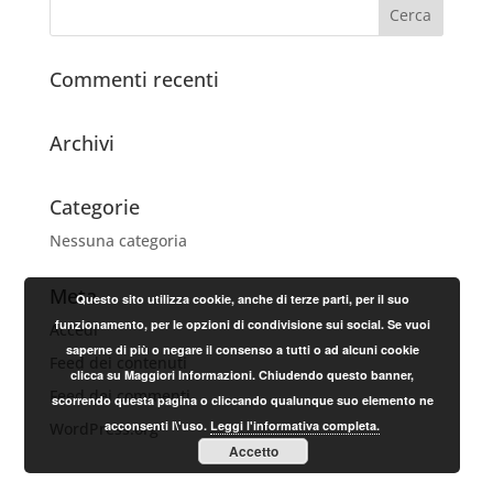
Commenti recenti
Archivi
Categorie
Nessuna categoria
Meta
Questo sito utilizza cookie, anche di terze parti, per il suo
funzionamento, per le opzioni di condivisione sui social. Se vuoi
Accedi
saperne di più o negare il consenso a tutti o ad alcuni cookie
Feed dei contenuti
clicca su Maggiori Informazioni. Chiudendo questo banner,
Feed dei commenti
scorrendo questa pagina o cliccando qualunque suo elemento ne
acconsenti l\'uso.
Leggi l'informativa completa.
WordPress.org
Accetto