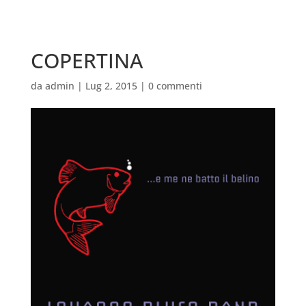
COPERTINA
da
admin
|
Lug 2, 2015
|
0 commenti