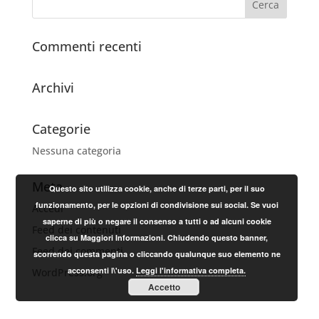
Commenti recenti
Archivi
Categorie
Nessuna categoria
Meta
Questo sito utilizza cookie, anche di terze parti, per il suo
funzionamento, per le opzioni di condivisione sui social. Se vuoi
Accedi
saperne di più o negare il consenso a tutti o ad alcuni cookie
Feed dei contenuti
clicca su Maggiori Informazioni. Chiudendo questo banner,
Feed dei commenti
scorrendo questa pagina o cliccando qualunque suo elemento ne
acconsenti l\'uso.
Leggi l'informativa completa.
WordPress.org
Accetto