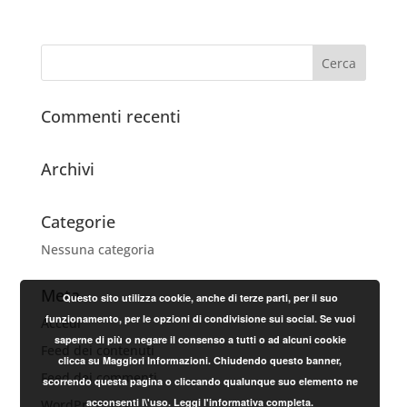
Commenti recenti
Archivi
Categorie
Nessuna categoria
Meta
Questo sito utilizza cookie, anche di terze parti, per il suo
funzionamento, per le opzioni di condivisione sui social. Se vuoi
Accedi
saperne di più o negare il consenso a tutti o ad alcuni cookie
Feed dei contenuti
clicca su Maggiori Informazioni. Chiudendo questo banner,
Feed dei commenti
scorrendo questa pagina o cliccando qualunque suo elemento ne
acconsenti l\'uso.
Leggi l'informativa completa.
WordPress.org