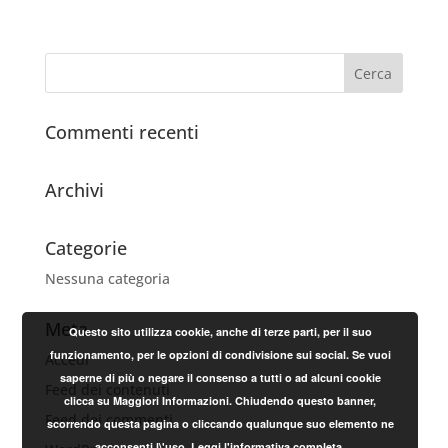
Commenti recenti
Archivi
Categorie
Nessuna categoria
Meta
Questo sito utilizza cookie, anche di terze parti, per il suo
funzionamento, per le opzioni di condivisione sui social. Se vuoi
Accedi
saperne di più o negare il consenso a tutti o ad alcuni cookie
Feed dei contenuti
clicca su Maggiori Informazioni. Chiudendo questo banner,
Feed dei commenti
scorrendo questa pagina o cliccando qualunque suo elemento ne
acconsenti l\'uso.
Leggi l'informativa completa.