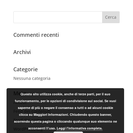
Commenti recenti
Archivi
Categorie
Nessuna categoria
Meta
Questo sito utilizza cookie, anche di terze parti, per il suo
funzionamento, per le opzioni di condivisione sui social. Se vuoi
Accedi
saperne di più o negare il consenso a tutti o ad alcuni cookie
Feed dei contenuti
clicca su Maggiori Informazioni. Chiudendo questo banner,
Feed dei commenti
scorrendo questa pagina o cliccando qualunque suo elemento ne
acconsenti l\'uso.
Leggi l'informativa completa.
WordPress.org