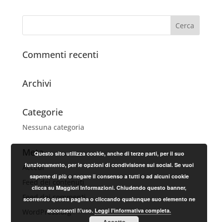
Commenti recenti
Archivi
Categorie
Nessuna categoria
Meta
Questo sito utilizza cookie, anche di terze parti, per il suo
funzionamento, per le opzioni di condivisione sui social. Se vuoi
Accedi
saperne di più o negare il consenso a tutti o ad alcuni cookie
Feed dei contenuti
clicca su Maggiori Informazioni. Chiudendo questo banner,
Feed dei commenti
scorrendo questa pagina o cliccando qualunque suo elemento ne
acconsenti l\'uso.
Leggi l'informativa completa.
WordPress.org