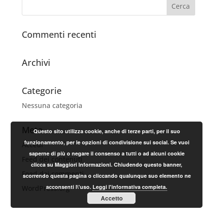
Commenti recenti
Archivi
Categorie
Nessuna categoria
Meta
Questo sito utilizza cookie, anche di terze parti, per il suo
funzionamento, per le opzioni di condivisione sui social. Se vuoi
Accedi
saperne di più o negare il consenso a tutti o ad alcuni cookie
Feed dei contenuti
clicca su Maggiori Informazioni. Chiudendo questo banner,
Feed dei commenti
scorrendo questa pagina o cliccando qualunque suo elemento ne
acconsenti l\'uso.
Leggi l'informativa completa.
WordPress.org
Accetto