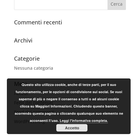
Commenti recenti
Archivi
Categorie
Nessuna categoria
Meta
Questo sito utilizza cookie, anche di terze parti, per il suo
funzionamento, per le opzioni di condivisione sui social. Se vuoi
Accedi
saperne di più o negare il consenso a tutti o ad alcuni cookie
Feed dei contenuti
clicca su Maggiori Informazioni. Chiudendo questo banner,
Feed dei commenti
scorrendo questa pagina o cliccando qualunque suo elemento ne
acconsenti l\'uso.
Leggi l'informativa completa.
WordPress.org
Accetto