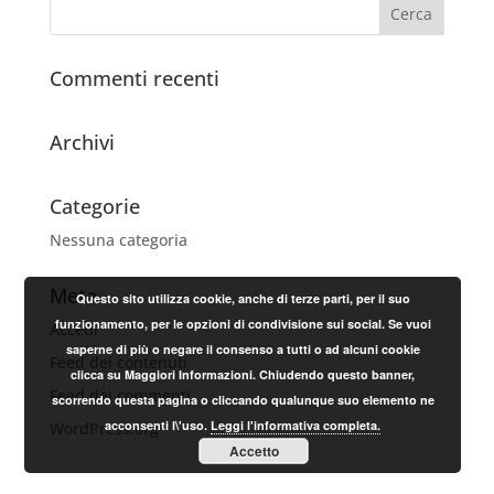
Commenti recenti
Archivi
Categorie
Nessuna categoria
Meta
Questo sito utilizza cookie, anche di terze parti, per il suo
funzionamento, per le opzioni di condivisione sui social. Se vuoi
Accedi
saperne di più o negare il consenso a tutti o ad alcuni cookie
Feed dei contenuti
clicca su Maggiori Informazioni. Chiudendo questo banner,
Feed dei commenti
scorrendo questa pagina o cliccando qualunque suo elemento ne
acconsenti l\'uso.
Leggi l'informativa completa.
WordPress.org
Accetto