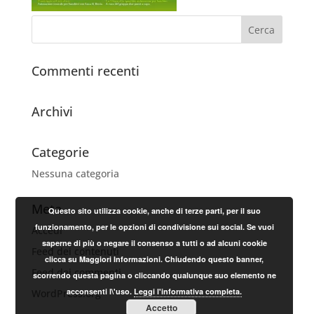
Commenti recenti
Archivi
Categorie
Nessuna categoria
Meta
Questo sito utilizza cookie, anche di terze parti, per il suo
funzionamento, per le opzioni di condivisione sui social. Se vuoi
Accedi
saperne di più o negare il consenso a tutti o ad alcuni cookie
Feed dei contenuti
clicca su Maggiori Informazioni. Chiudendo questo banner,
Feed dei commenti
scorrendo questa pagina o cliccando qualunque suo elemento ne
acconsenti l\'uso.
Leggi l'informativa completa.
WordPress.org
Accetto