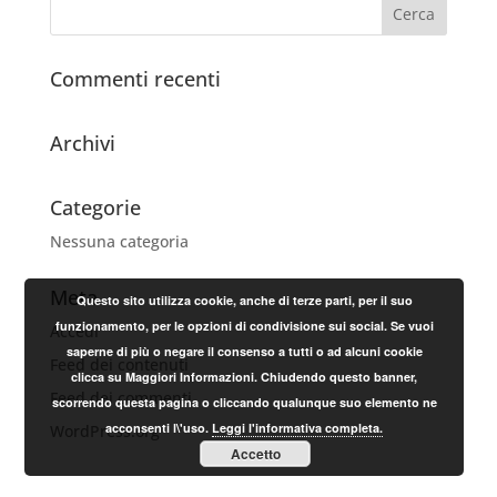
Commenti recenti
Archivi
Categorie
Nessuna categoria
Meta
Questo sito utilizza cookie, anche di terze parti, per il suo
funzionamento, per le opzioni di condivisione sui social. Se vuoi
Accedi
saperne di più o negare il consenso a tutti o ad alcuni cookie
Feed dei contenuti
clicca su Maggiori Informazioni. Chiudendo questo banner,
Feed dei commenti
scorrendo questa pagina o cliccando qualunque suo elemento ne
acconsenti l\'uso.
Leggi l'informativa completa.
WordPress.org
Accetto