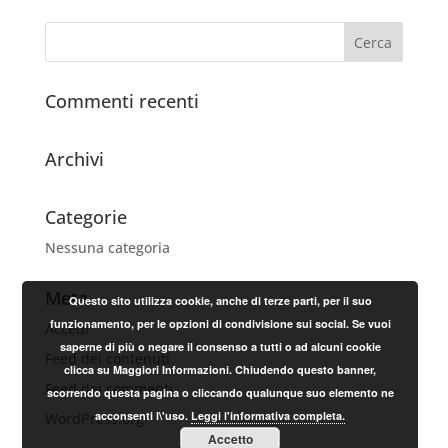
Commenti recenti
Archivi
Categorie
Nessuna categoria
Meta
Questo sito utilizza cookie, anche di terze parti, per il suo
funzionamento, per le opzioni di condivisione sui social. Se vuoi
Accedi
saperne di più o negare il consenso a tutti o ad alcuni cookie
Feed dei contenuti
clicca su Maggiori Informazioni. Chiudendo questo banner,
Feed dei commenti
scorrendo questa pagina o cliccando qualunque suo elemento ne
acconsenti l\'uso.
Leggi l'informativa completa.
WordPress.org
Accetto