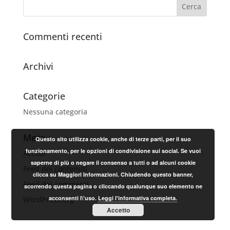
Commenti recenti
Archivi
Categorie
Nessuna categoria
Meta
Questo sito utilizza cookie, anche di terze parti, per il suo
funzionamento, per le opzioni di condivisione sui social. Se vuoi
Accedi
saperne di più o negare il consenso a tutti o ad alcuni cookie
Feed dei contenuti
clicca su Maggiori Informazioni. Chiudendo questo banner,
Feed dei commenti
scorrendo questa pagina o cliccando qualunque suo elemento ne
acconsenti l\'uso.
Leggi l'informativa completa.
WordPress.org
Accetto