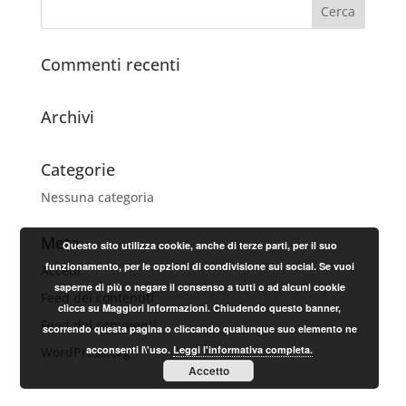
Commenti recenti
Archivi
Categorie
Nessuna categoria
Meta
Questo sito utilizza cookie, anche di terze parti, per il suo
funzionamento, per le opzioni di condivisione sui social. Se vuoi
Accedi
saperne di più o negare il consenso a tutti o ad alcuni cookie
Feed dei contenuti
clicca su Maggiori Informazioni. Chiudendo questo banner,
Feed dei commenti
scorrendo questa pagina o cliccando qualunque suo elemento ne
acconsenti l\'uso.
Leggi l'informativa completa.
WordPress.org
Accetto