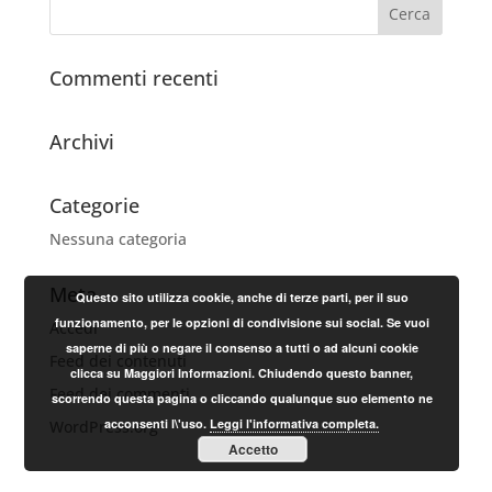
Commenti recenti
Archivi
Categorie
Nessuna categoria
Meta
Questo sito utilizza cookie, anche di terze parti, per il suo
funzionamento, per le opzioni di condivisione sui social. Se vuoi
Accedi
saperne di più o negare il consenso a tutti o ad alcuni cookie
Feed dei contenuti
clicca su Maggiori Informazioni. Chiudendo questo banner,
Feed dei commenti
scorrendo questa pagina o cliccando qualunque suo elemento ne
acconsenti l\'uso.
Leggi l'informativa completa.
WordPress.org
Accetto