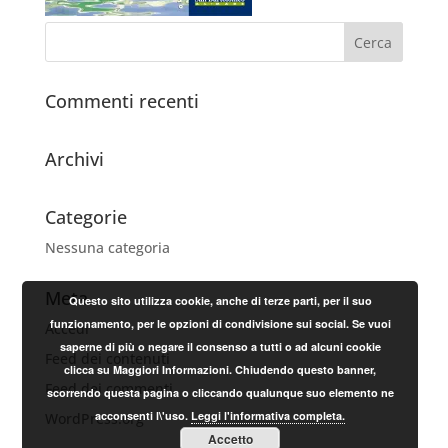
Commenti recenti
Archivi
Categorie
Nessuna categoria
Meta
Questo sito utilizza cookie, anche di terze parti, per il suo
funzionamento, per le opzioni di condivisione sui social. Se vuoi
Accedi
saperne di più o negare il consenso a tutti o ad alcuni cookie
Feed dei contenuti
clicca su Maggiori Informazioni. Chiudendo questo banner,
Feed dei commenti
scorrendo questa pagina o cliccando qualunque suo elemento ne
acconsenti l\'uso.
Leggi l'informativa completa.
WordPress.org
Accetto