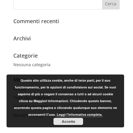
Commenti recenti
Archivi
Categorie
Nessuna categoria
Meta
Questo sito utilizza cookie, anche di terze parti, per il suo
funzionamento, per le opzioni di condivisione sui social. Se vuoi
Accedi
saperne di più o negare il consenso a tutti o ad alcuni cookie
Feed dei contenuti
clicca su Maggiori Informazioni. Chiudendo questo banner,
Feed dei commenti
scorrendo questa pagina o cliccando qualunque suo elemento ne
acconsenti l\'uso.
Leggi l'informativa completa.
WordPress.org
Accetto