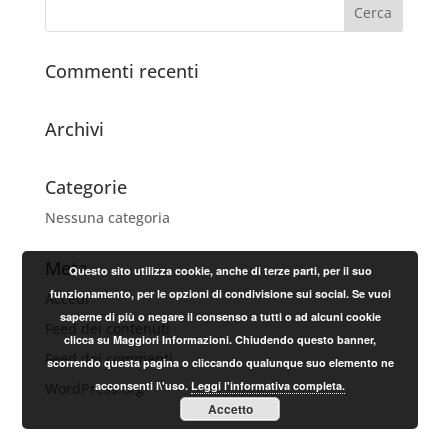
Commenti recenti
Archivi
Categorie
Nessuna categoria
Meta
Questo sito utilizza cookie, anche di terze parti, per il suo
funzionamento, per le opzioni di condivisione sui social. Se vuoi
Accedi
saperne di più o negare il consenso a tutti o ad alcuni cookie
Feed dei contenuti
clicca su Maggiori Informazioni. Chiudendo questo banner,
Feed dei commenti
scorrendo questa pagina o cliccando qualunque suo elemento ne
acconsenti l\'uso.
Leggi l'informativa completa.
WordPress.org
Accetto